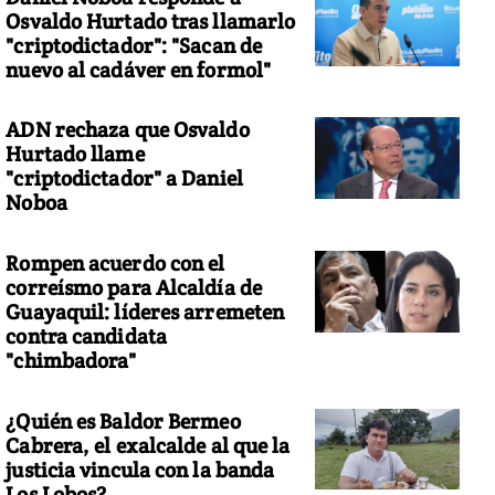
Osvaldo Hurtado tras llamarlo
"criptodictador": "Sacan de
nuevo al cadáver en formol"
ADN rechaza que Osvaldo
Hurtado llame
"criptodictador" a Daniel
Noboa
Rompen acuerdo con el
correísmo para Alcaldía de
Guayaquil: líderes arremeten
contra candidata
"chimbadora"
¿Quién es Baldor Bermeo
Cabrera, el exalcalde al que la
justicia vincula con la banda
Los Lobos?