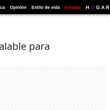
H
O
G
A
R
ica
Opinión
Estilo de vida
Estadio
alable para