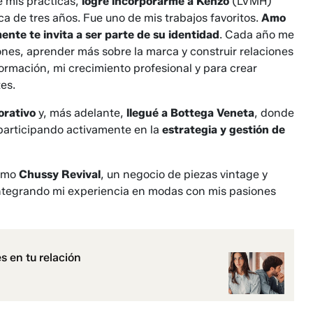
e mis prácticas,
logré incorporarme a Kenzo
(LVMH)
ca de tres años. Fue uno de mis trabajos favoritos.
Amo
nte te invita a ser parte de su identidad
. Cada año me
nes, aprender más sobre la marca y construir relaciones
formación, mi crecimiento profesional y para crear
es.
orativo
y, más adelante,
llegué a Bottega Veneta
, donde
 participando activamente en la
estrategia y gestión de
como
Chussy Revival
, un negocio de piezas vintage y
integrando mi experiencia en modas con mis pasiones
s en tu relación