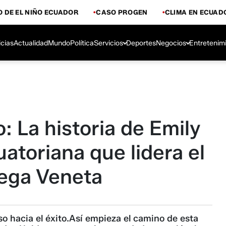
 DE EL NIÑO ECUADOR
CASO PROGEN
CLIMA EN ECUAD
icias
Actualidad
Mundo
Política
Servicios
Deportes
Negocios
Entretenim
o: La historia de Emily
atoriana que lidera el
ega Veneta
aso hacia el éxito.Así empieza el camino de esta