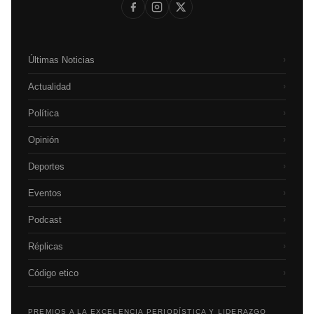
Últimas Noticias
›
Actualidad
›
Política
›
Opinión
›
Deportes
›
Eventos
›
Podcast
›
Réplicas
›
Código etico
›
PREMIOS A LA EXCELENCIA PERIODÍSTICA Y LIDERAZGO