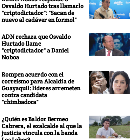
Osvaldo Hurtado tras llamarlo
"criptodictador": "Sacan de
nuevo al cadáver en formol"
ADN rechaza que Osvaldo
Hurtado llame
"criptodictador" a Daniel
Noboa
Rompen acuerdo con el
correísmo para Alcaldía de
Guayaquil: líderes arremeten
contra candidata
"chimbadora"
¿Quién es Baldor Bermeo
Cabrera, el exalcalde al que la
justicia vincula con la banda
Los Lobos?