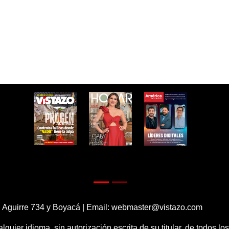
 Aguirre 734 y Boyacá | Email:
webmaster@vistazo.com
alquier idioma, sin autorización escrita de su titular, de todos l