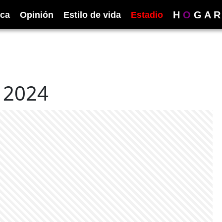
H
O
G
A
R
ica
Opinión
Estilo de vida
Estadio
 2024