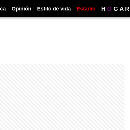
H
O
G
A
R
ica
Opinión
Estilo de vida
Estadio