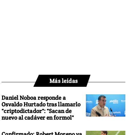
Más leídas
Daniel Noboa responde a
Osvaldo Hurtado tras llamarlo
"criptodictador": "Sacan de
nuevo al cadáver en formol"
Confirmado: Robert Moreno ya