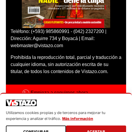
Teléfono: (+593) 985860991 - (042) 2327200 |
Dirección: Aguirre 734 y Boyacá | Email:
webmaster@vistazo.com
Prohibida la reproducción total, parcial y traducción a
cualquier idioma, sin autorización escrita de su
titular, de todos los contenidos de Vistazo.com.
Empieza a seguirnos ahora
Activar notificaciones
Utilizamos cookies propias y de terceros para mejorar tu
Código ética
experiencia y analizar el tráfico.
Más información
Sugerencias a:
CONFIGURAR
ACEPTAR