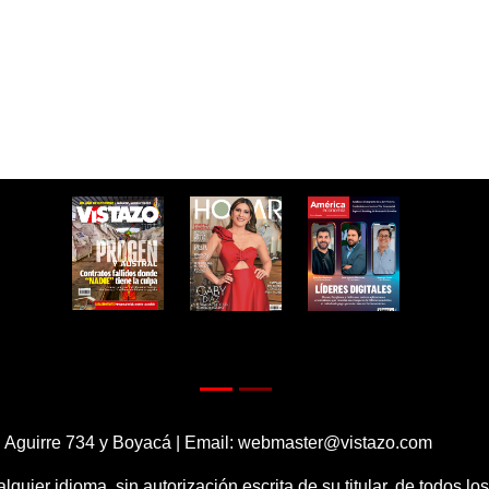
 Aguirre 734 y Boyacá | Email:
webmaster@vistazo.com
alquier idioma, sin autorización escrita de su titular, de todos l