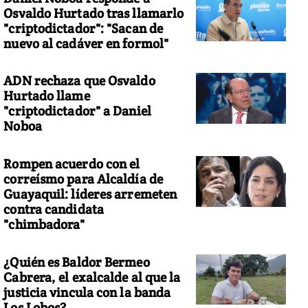
Osvaldo Hurtado tras llamarlo
"criptodictador": "Sacan de
nuevo al cadáver en formol"
ADN rechaza que Osvaldo
Hurtado llame
"criptodictador" a Daniel
Noboa
Rompen acuerdo con el
correísmo para Alcaldía de
Guayaquil: líderes arremeten
contra candidata
"chimbadora"
¿Quién es Baldor Bermeo
Cabrera, el exalcalde al que la
justicia vincula con la banda
Los Lobos?