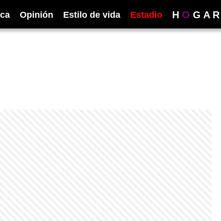
H
O
G
A
R
ica
Opinión
Estilo de vida
Estadio