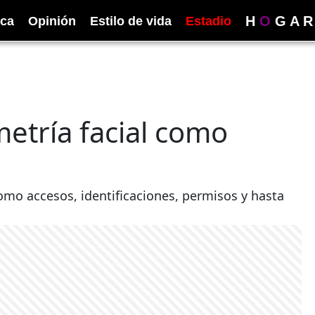
H
O
G
A
R
ica
Opinión
Estilo de vida
Estadio
metría facial como
como accesos, identificaciones, permisos y hasta