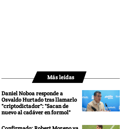
Más leídas
Daniel Noboa responde a
Osvaldo Hurtado tras llamarlo
"criptodictador": "Sacan de
nuevo al cadáver en formol"
Confirmado: Robert Moreno ya