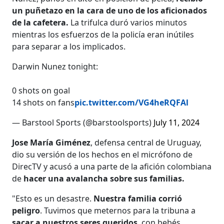
un puñetazo en la cara de uno de los aficionados
de la cafetera.
La trifulca duró varios minutos
mientras los esfuerzos de la policía eran inútiles
para separar a los implicados.
Darwin Nunez tonight:
0 shots on goal
14 shots on fans
pic.twitter.com/VG4heRQFAl
— Barstool Sports (@barstoolsports)
July 11, 2024
Jose María Giménez
, defensa central de Uruguay,
dio su versión de los hechos en el micrófono de
DirecTV y acusó a una parte de la afición colombiana
de
hacer una avalancha sobre sus familias.
"Esto es un desastre.
Nuestra familia corrió
peligro
. Tuvimos que meternos para la tribuna a
sacar a nuestros seres queridos
, con bebés