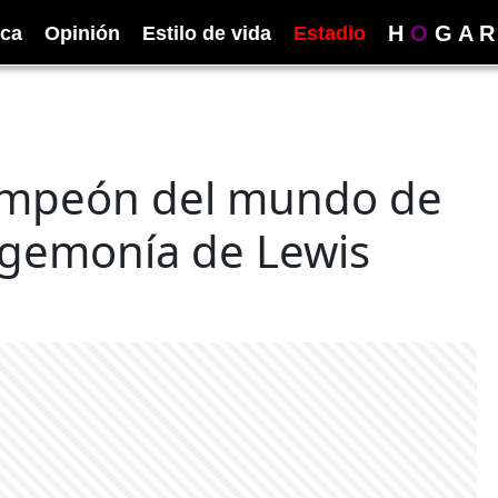
H
O
G
A
R
ica
Opinión
Estilo de vida
Estadio
ampeón del mundo de
egemonía de Lewis