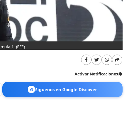
rmula 1.
(EFE)
Activar Notificaciones
G
Síguenos en Google Discover