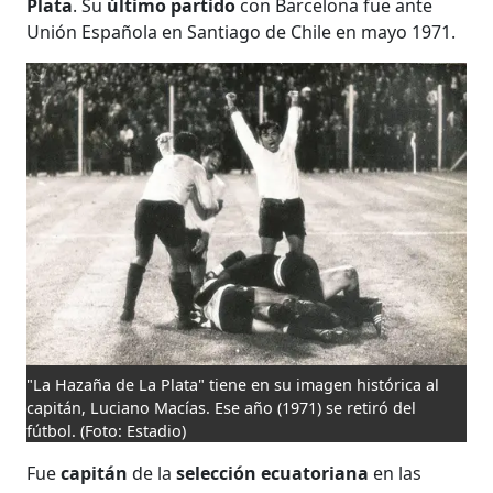
Plata
. Su
último partido
con Barcelona fue ante
Unión Española en Santiago de Chile en mayo 1971.
"La Hazaña de La Plata" tiene en su imagen histórica al
capitán, Luciano Macías. Ese año (1971) se retiró del
fútbol.
(Foto: Estadio)
Fue
capitán
de la
selección ecuatoriana
en las