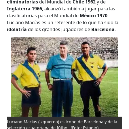
eliminatorias
del Mundial de
Chile 1962
y de
Inglaterra 1966
, alcanzó también a jugar para las
clasificatorias para el Mundial de
México 1970
.
Luciano Macías es un referente de lo que ha sido la
idolatría
de los grandes jugadores de
Barcelona
.
Luciano Macías (izquierda) es ícono de Barcelona y de la
selección ecuatoriana de fútbol.
(Foto: Estadio)