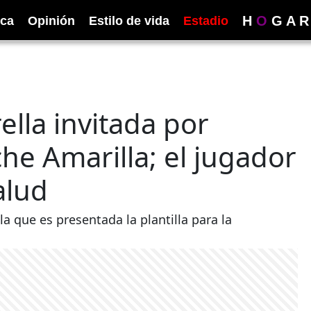
H
O
G
A
R
ica
Opinión
Estilo de vida
Estadio
ella invitada por
he Amarilla; el jugador
alud
la que es presentada la plantilla para la