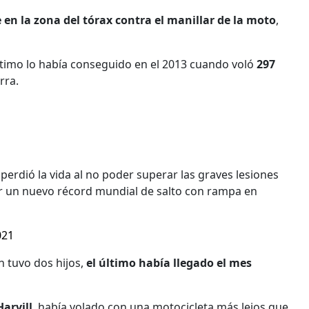
 en la zona del tórax contra el manillar de la moto
,
último lo había conseguido en el 2013 cuando voló
297
rra.
perdió la vida al no poder superar las graves lesiones
er un nuevo récord mundial de salto con rampa en
021
n tuvo dos hijos,
el último había llegado el mes
Harvill
, había volado con una motocicleta más lejos que