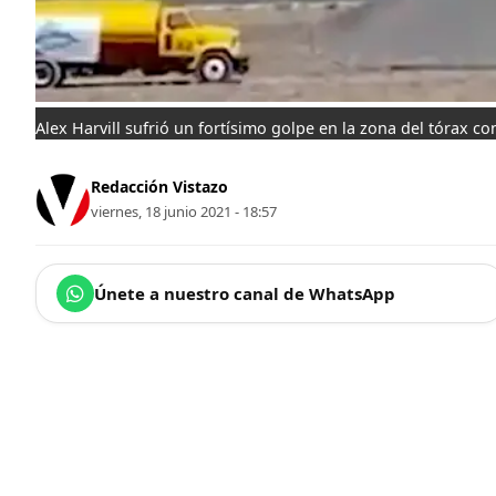
Alex Harvill sufrió un fortísimo golpe en la zona del tórax con
Redacción Vistazo
viernes, 18 junio 2021 - 18:57
Únete a nuestro canal de WhatsApp