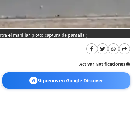
tra el manillar.
(Foto: captura de pantalla )
Activar Notificaciones
G
Síguenos en Google Discover