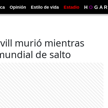
H
O
G
A
R
ica
Opinión
Estilo de vida
Estadio
rvill murió mientras
undial de salto