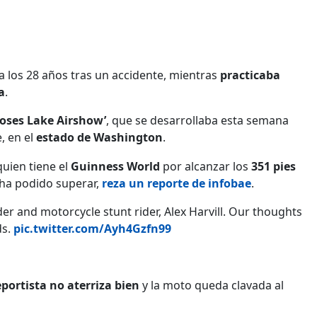
ó a los 28 años tras un accidente, mientras
practicaba
a
.
oses Lake Airshow’
, que se desarrollaba esta semana
, en el
estado de Washington
.
 quien tiene el
Guinness World
por alcanzar los
351 pies
 ha podido superar,
reza un reporte de infobae
.
er and motorcycle stunt rider, Alex Harvill. Our thoughts
ds.
pic.twitter.com/Ayh4Gzfn99
eportista no aterriza bien
y la moto queda clavada al