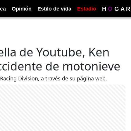
H
O
G
A
R
ica
Opinión
Estilo de vida
Estadio
trella de Youtube, Ken
accidente de motonieve
Racing Division, a través de su página web.