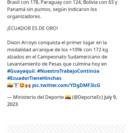
Brasil con 178, Paraguay con 124, Bolivia con 63 y
Panamá sin puntos, según indicaron los
organizadores.
¡ECUADOR ES DE ORO!
Dixon Arroyo conquista el primer lugar en la
modalidad arranque de los +109k con 172 kg
alzados en el Campeonato Sudamericano de
Levantamiento de Pesas que culmina hoy en
#Guayaquil
.
#NuestroTrabajoContinúa
#EcuadorTieneHinchas
🇪🇨🏋🏽‍♂️🤩🙌🏾
pic.twitter.com/YDgDMF3icG
— Ministerio del Deporte 🇪🇨 (@DeporteEc)
July 9,
2023