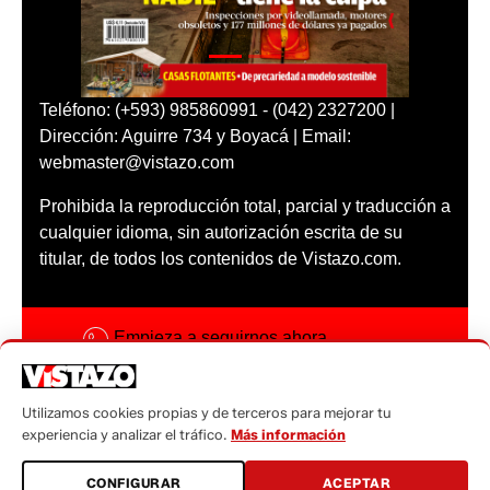
Teléfono: (+593) 985860991 - (042) 2327200 |
Dirección: Aguirre 734 y Boyacá | Email:
webmaster@vistazo.com
Prohibida la reproducción total, parcial y traducción a
cualquier idioma, sin autorización escrita de su
titular, de todos los contenidos de Vistazo.com.
Empieza a seguirnos ahora
Activar notificaciones
Utilizamos cookies propias y de terceros para mejorar tu
Código ética
experiencia y analizar el tráfico.
Más información
Sugerencias a:
CONFIGURAR
ACEPTAR
sugerencias@vistazo.com