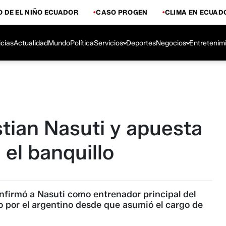
 DE EL NIÑO ECUADOR
CASO PROGEN
CLIMA EN ECUAD
icias
Actualidad
Mundo
Política
Servicios
Deportes
Negocios
Entretenim
stian Nasuti y apuesta
 el banquillo
nfirmó a Nasuti como entrenador principal del
do por el argentino desde que asumió el cargo de