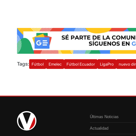
Tags:
Fútbol
Emelec
Fútbol Ecuador
LigaPro
nuevo dir
Últimas Noticias
Actualidad