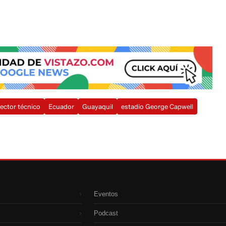
ector técnico
Ecuador
Guayaquil
estadio George Capwell
Eventos
›
Podcast
›