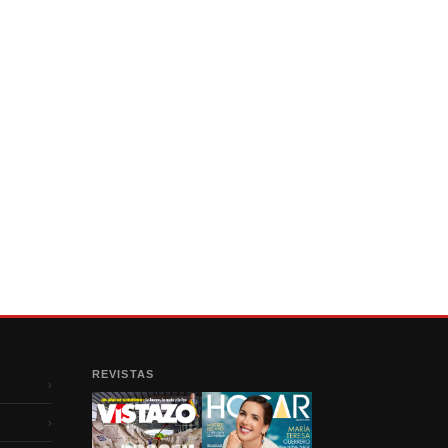
REVISTAS
›
›