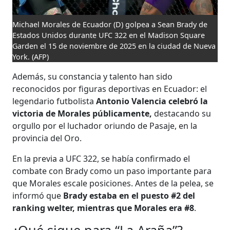
Michael Morales de Ecuador (D) golpea a Sean Brady de
Estados Unidos durante UFC 322 en el Madison Square
Garden el 15 de noviembre de 2025 en la ciudad de Nueva
York.
(AFP)
Además, su constancia y talento han sido
reconocidos por figuras deportivas en Ecuador: el
legendario futbolista
Antonio Valencia celebró la
victoria de Morales públicamente,
destacando su
orgullo por el luchador oriundo de Pasaje, en la
provincia del Oro.
En la previa a UFC 322, se había confirmado el
combate con Brady como un paso importante para
que Morales escale posiciones. Antes de la pelea, se
informó que
Brady estaba en el puesto #2 del
ranking welter, mientras que Morales era #8
.
¿Qué sigue para “La Araña”?