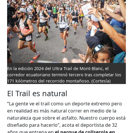
En la edición 2024 del Ultra Trail de Mont-Blanc, el
corredor ecuatoriano terminó tercero tras completar los
171 kilómetros del recorrido montañoso.
(Cortesía)
El Trail es natural
“La gente ve el trail como un deporte extremo pero
en realidad es más natural correr en medio de la
naturaleza que sobre el asfalto. Nuestro cuerpo está
diseñado para hacerlo”, acota el deportista de 32
años que entrena en
el parque de collserola en