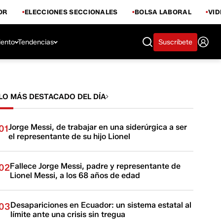
OR
ELECCIONES SECCIONALES
BOLSA LABORAL
VI
iento
Tendencias
Suscríbete
LO MÁS DESTACADO DEL DÍA
Jorge Messi, de trabajar en una siderúrgica a ser
01
el representante de su hijo Lionel
Fallece Jorge Messi, padre y representante de
02
Lionel Messi, a los 68 años de edad
Desapariciones en Ecuador: un sistema estatal al
03
límite ante una crisis sin tregua