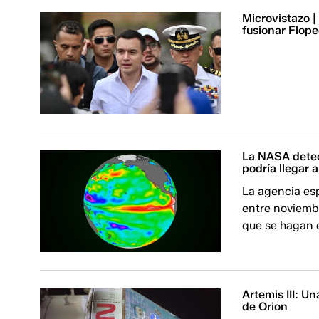
Microvistazo 
fusionar Flope
La NASA detec
podría llegar 
La agencia es
entre noviembr
que se hagan 
Artemis III: U
de Orion