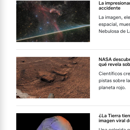
La impresiona
accidente
La imagen, ele
espacial, mues
Nebulosa de L
NASA descubre
qué revela sob
Científicos c
pistas sobre l
planeta rojo.
¿La Tierra ti
imagen viral 
Una colorida g