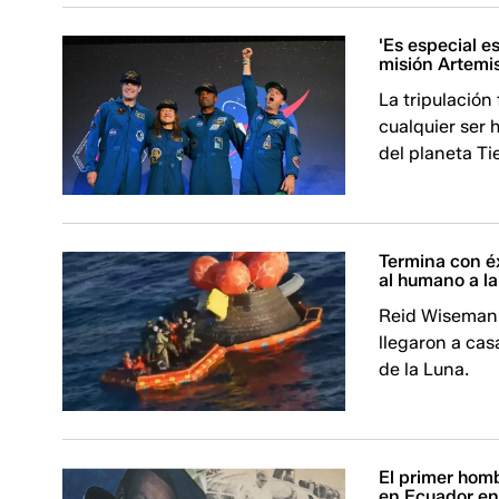
'Es especial es
misión Artemis
La tripulación
cualquier ser 
del planeta Tie
Termina con éxi
al humano a la
Reid Wiseman,
llegaron a casa
de la Luna.
El primer homb
en Ecuador en