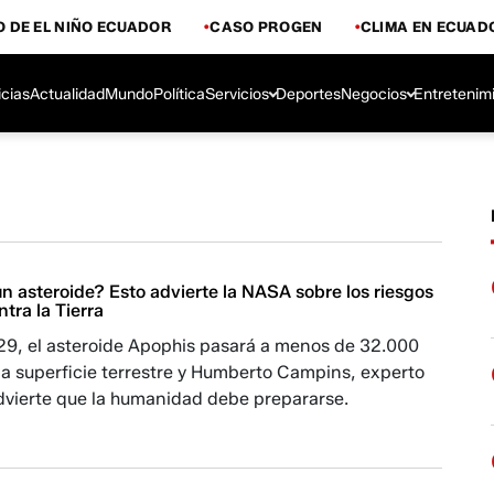
 DE EL NIÑO ECUADOR
CASO PROGEN
CLIMA EN ECUAD
icias
Actualidad
Mundo
Política
Servicios
Deportes
Negocios
Entretenim
n asteroide? Esto advierte la NASA sobre los riesgos
tra la Tierra
029, el asteroide Apophis pasará a menos de 32.000
la superficie terrestre y Humberto Campins, experto
dvierte que la humanidad debe prepararse.