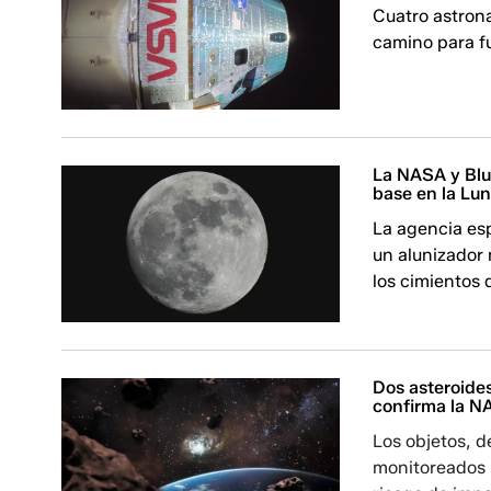
Cuatro astrona
camino para fu
La NASA y Blue
base en la Lu
La agencia esp
un alunizador 
los cimientos d
Dos asteroides
confirma la 
Los objetos, d
monitoreados 