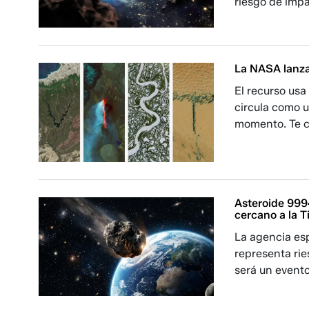
riesgo de impa
La NASA lanza 
El recurso usa
circula como u
momento. Te 
Asteroide 999
cercano a la T
La agencia es
representa rie
será un evento