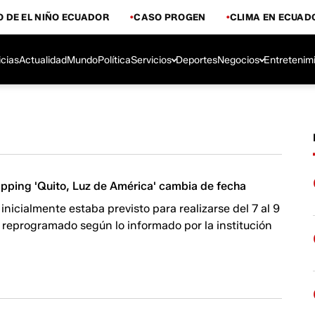
 DE EL NIÑO ECUADOR
CASO PROGEN
CLIMA EN ECUAD
icias
Actualidad
Mundo
Política
Servicios
Deportes
Negocios
Entretenim
apping 'Quito, Luz de América' cambia de fecha
 inicialmente estaba previsto para realizarse del 7 al 9
 reprogramado según lo informado por la institución
.