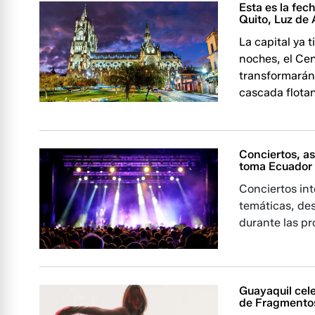
Esta es la fec
Quito, Luz de
La capital ya t
noches, el Cen
transformarán
cascada flota
Conciertos, as
toma Ecuador e
Conciertos int
temáticas, des
durante las p
Guayaquil cele
de Fragmentos