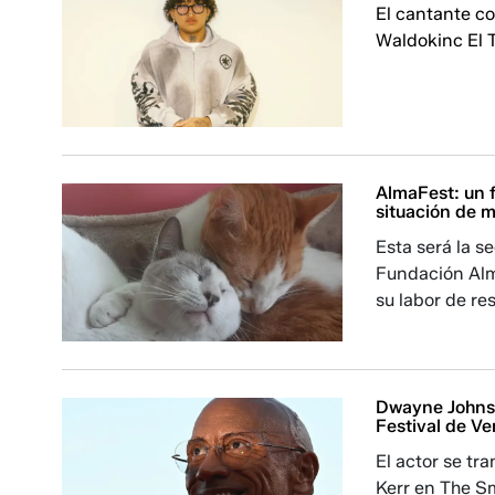
El cantante c
Waldokinc El 
AlmaFest: un f
situación de m
Esta será la s
Fundación Alm
su labor de re
Dwayne Johnso
Festival de V
El actor se tr
Kerr en The S