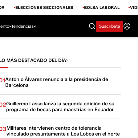
OR
ELECCIONES SECCIONALES
BOLSA LABORAL
VI
iento
Tendencias
Suscríbete
LO MÁS DESTACADO DEL DÍA
Antonio Álvarez renuncia a la presidencia de
01
Barcelona
Guillermo Lasso lanza la segunda edición de su
02
programa de becas para maestrías en Ecuador
Militares intervienen centro de tolerancia
03
vinculado presuntamente a Los Lobos en el norte