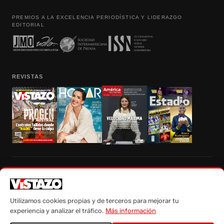
PREMIOS A LA EXCELENCIA PERIODÍSTICA Y LIDERAZGO
EDITORIAL
REVISTAS
Prohibida la reproducción total, parcial y traducción a cualquier idioma, sin
autorización escrita de su titular, de todos los contenidos de Vistazo.com.
Utilizamos cookies propias y de terceros para mejorar tu
experiencia y analizar el tráfico.
Más información