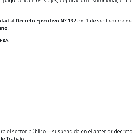
, pago de viáticos, viajes, depuración institucional, entre
idad al
Decreto Ejecutivo N° 137
del 1 de septiembre de
eno
.
EAS
ra el sector público —suspendida en el anterior decreto
de Trabajo.