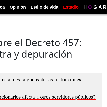
H
O
G
A
R
ica
Opinión
Estilo de vida
Estadio
re el Decreto 457:
tra y depuración
estatales, algunas de las restricciones
cionarios afecta a otros servidores públicos?