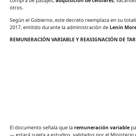
compra de pasajes,
adquisición de celulares
, vacantes
otros.
Según el Gobierno, este decreto reemplaza en su total
2017, emitido durante la administración de
Lenín Mor
REMUNERACIÓN VARIABLE Y REASIGNACIÓN DE TAR
El documento señala que la
remuneración variable
pa
— estará sujeta a estudios, validados por el Ministerio 