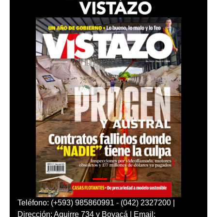
Teléfono: (+593) 985860991 - (042) 2327200 |
Dirección: Aguirre 734 y Boyacá | Email: