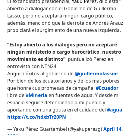
El excandidato presidencial,
Yaku Pérez
, dijo estar
abierto a dialogar con el Gobierno de Guillermo
Lasso, pero no aceptará ningún cargo público,
además, mencionó que la derrota de Andrés Arauz
propiciará el surgimiento de una nueva izquierda.
“Estoy abierto a los diálogos pero no aceptaré
ningún ministerio o cargo burocrático, nuestro
movimiento es distinto”
, puntualizó Pérez en
entrevista con NTN24.
Auguro éxitos al gobierno de
@guillermolassoe
.
Por bien de los ecuatorianos y de los más pobres
que honre cus promesas de campaña.
#Ecuador
libre de
#Mineria
en fuentes de agua. Y desde mi
espacio seguiré defendiendo a mi pueblo y
aportando con una gotita en el cuidado del
#agua
https://t.co/hdxbTr20PN
— Yaku Pérez Guartambel (@yakuperezg)
April 14,