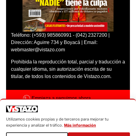
Teléfono: (+593) 985860991 - (042) 2327200 |
Dirección: Aguirre 734 y Boyacá | Email:
webmaster@vistazo.com
Prohibida la reproducción total, parcial y traducción a
cualquier idioma, sin autorización escrita de su
titular, de todos los contenidos de Vistazo.com.
Empieza a seguirnos ahora
Activar notificaciones
Utilizamos cookies propias y de terceros para mejorar tu
Código ética
experiencia y analizar el tráfico.
Más información
Sugerencias a: