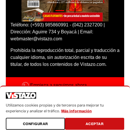
Teléfono: (+593) 985860991 - (042) 2327200 |
Dirección: Aguirre 734 y Boyacá | Email:
webmaster@vistazo.com
Prohibida la reproducción total, parcial y traducción a
cualquier idioma, sin autorización escrita de su
titular, de todos los contenidos de Vistazo.com.
Empieza a seguirnos ahora
Activar notificaciones
Utilizamos cookies propias y de terceros para mejorar tu
Código ética
experiencia y analizar el tráfico.
Más información
Sugerencias a:
CONFIGURAR
ACEPTAR
sugerencias@vistazo.com