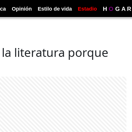
H
O
G
A
R
ica
Opinión
Estilo de vida
Estadio
la literatura porque