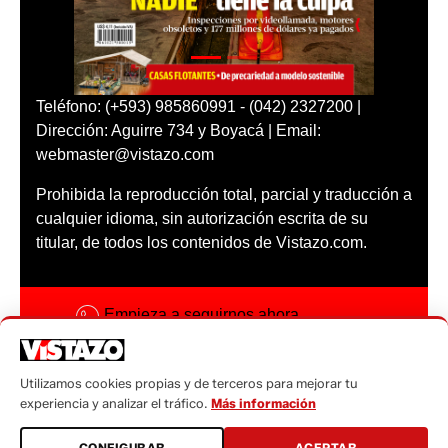
Teléfono: (+593) 985860991 - (042) 2327200 |
Dirección: Aguirre 734 y Boyacá | Email:
webmaster@vistazo.com
Prohibida la reproducción total, parcial y traducción a
cualquier idioma, sin autorización escrita de su
titular, de todos los contenidos de Vistazo.com.
Empieza a seguirnos ahora
Activar notificaciones
Utilizamos cookies propias y de terceros para mejorar tu
Código ética
experiencia y analizar el tráfico.
Más información
Sugerencias a:
CONFIGURAR
ACEPTAR