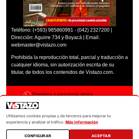
Teléfono: (+593) 985860991 - (042) 2327200 |
Dirección: Aguirre 734 y Boyacá | Email:
webmaster@vistazo.com
Prohibida la reproducción total, parcial y traducción a
cualquier idioma, sin autorización escrita de su
titular, de todos los contenidos de Vistazo.com.
Empieza a seguirnos ahora
Activar notificaciones
Utilizamos cookies propias y de terceros para mejorar tu
Código ética
experiencia y analizar el tráfico.
Más información
Sugerencias a:
CONFIGURAR
ACEPTAR
sugerencias@vistazo.com