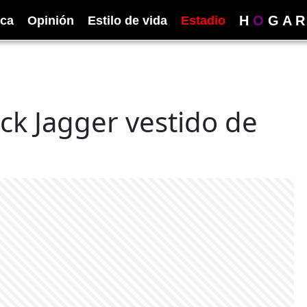
H
O
G
A
R
ica
Opinión
Estilo de vida
Estadio
ck Jagger vestido de