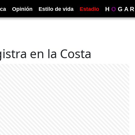
H
O
G
A
R
ica
Opinión
Estilo de vida
Estadio
istra en la Costa