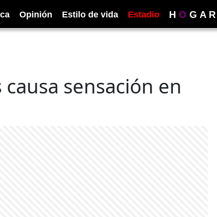
H
O
G
A
R
ica
Opinión
Estilo de vida
Estadio
s causa sensación en