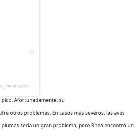
Una publicación compartida de Rhea The Naked Birdie† (@rhea_thenakedbirdie)
u pico. Afortunadamente, su
ufre otros problemas. En casos más severos, las aves
a de plumas sería un gran problema, pero Rhea encontró un