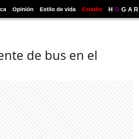
H
O
G
A
R
ica
Opinión
Estilo de vida
Estadio
dente de bus en el