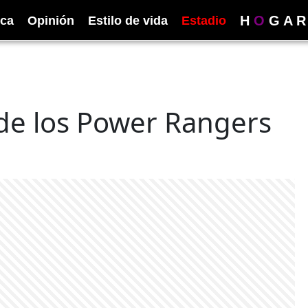
H
O
G
A
R
ica
Opinión
Estilo de vida
Estadio
 de los Power Rangers