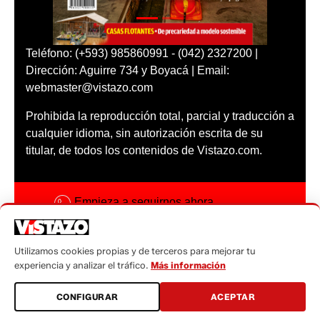
Teléfono: (+593) 985860991 - (042) 2327200 |
Dirección: Aguirre 734 y Boyacá | Email:
webmaster@vistazo.com
Prohibida la reproducción total, parcial y traducción a
cualquier idioma, sin autorización escrita de su
titular, de todos los contenidos de Vistazo.com.
Empieza a seguirnos ahora
Activar notificaciones
Utilizamos cookies propias y de terceros para mejorar tu
Código ética
experiencia y analizar el tráfico.
Más información
Sugerencias a:
CONFIGURAR
ACEPTAR
sugerencias@vistazo.com