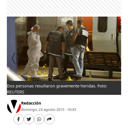
Dos personas resultaron gravemente heridas. Foto:
Los
REUTERS
Redacción
domingo, 23 agosto 2015 - 10:33