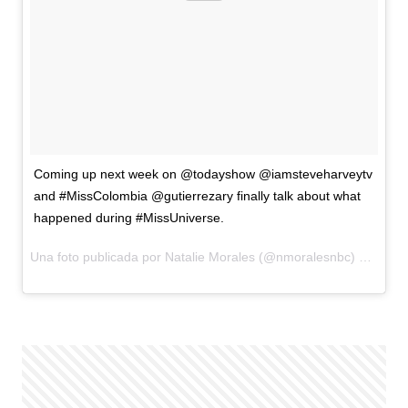
Coming up next week on @todayshow @iamsteveharveytv
and #MissColombia @gutierrezary finally talk about what
happened during #MissUniverse.
Una foto publicada por Natalie Morales (@nmoralesnbc) el
14 de