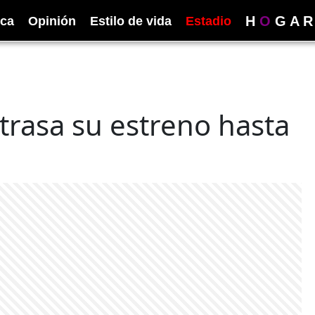
H
O
G
A
R
ica
Opinión
Estilo de vida
Estadio
etrasa su estreno hasta