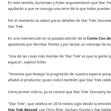
En este sentido, Kurtzman y Fuller argumentaron que Star Tr
ayudarán a que se consiga una serie de la que todos puedan "
Por el momento se saben pocos detalles de Star Trek: Discover
Star Trek.
En una intervención en la pasada edición de la
Comic-Con de
apostando por derribar límites y por lanzar un mensaje de es
"Una de las cosas más bonitas de 'Star Trek' es que la gente qu
espacio", explicó Fuller.
"Tenemos que festejar la progresión de nuestra especie por
añadió el productor, quien indicó también que Star Trek celebr
Como primer indicio, ya se conoce que Star Trek: Discovery t
"Star Trek", que celebra en 2016 medio siglo desde la emisión
Star Trek Beyond
, con Chris Pine, Zachary Quinto y Zoe Salda