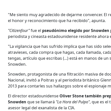
"Me siento muy agradecido de dejarme convencer. El res
el honor y reconocimiento que ha recibido", apunta.
"Citizenfour"
fue el
pseudónimo elegido por Snowden p
periodista y cineasta estadounidense residente ahora e
"La vigilancia que has sufrido implica que has sido sel
atravieses, cada compra que hagas, cada llamada, cada
tengas, artículo que escribas (...) está en manos de un
Snowden.
Snowden, protagonista de una filtración masiva de do
Nacional, invitó a Poitras y al periodista británico Gl
2013 para contarles sus hallazgos sobre el espionaje m
El director estadounidense
Oliver Stone también prepa
Snowden
que se llamará
"La Hora del Pulpo"
, que es el 
asesor legal del exanalista de la CIA.