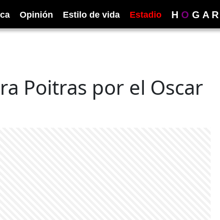
H
O
G
A
R
ica
Opinión
Estilo de vida
Estadio
ra Poitras por el Oscar