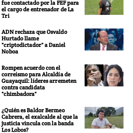
fue contactado por la FEF para
el cargo de entrenador de La
Tri
ADN rechaza que Osvaldo
owden felicita a Laura Poitras por el Oscar a "Citizenfour"
Hurtado llame
"criptodictador" a Daniel
Noboa
Rompen acuerdo con el
correísmo para Alcaldía de
Guayaquil: líderes arremeten
contra candidata
"chimbadora"
¿Quién es Baldor Bermeo
Cabrera, el exalcalde al que la
justicia vincula con la banda
Los Lobos?