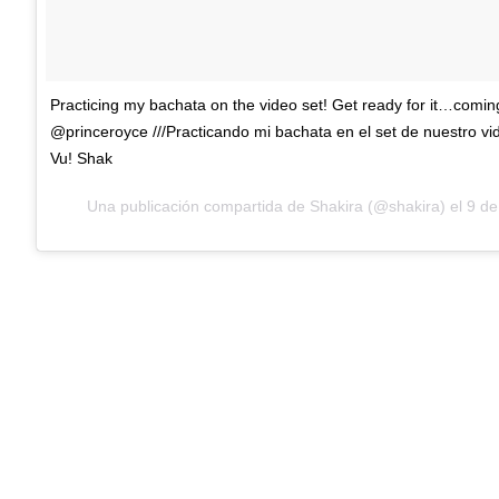
Practicing my bachata on the video set! Get ready for it…comin
@princeroyce ///Practicando mi bachata en el set de nuestro vid
Vu! Shak
Una publicación compartida de Shakira (@shakira) el
9 de