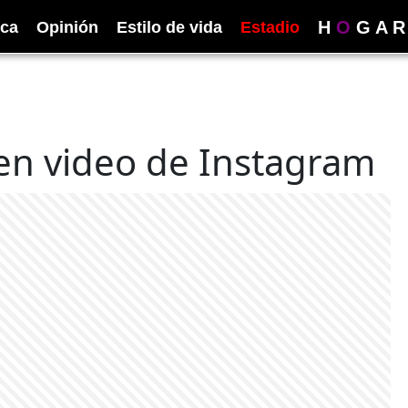
H
O
G
A
R
ica
Opinión
Estilo de vida
Estadio
 en video de Instagram