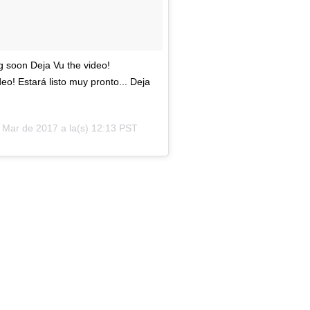
g soon Deja Vu the video!
eo! Estará listo muy pronto... Deja
 Mar de 2017 a la(s) 12:13 PST