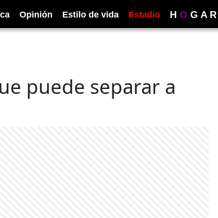
H
O
G
A
R
ica
Opinión
Estilo de vida
Estadio
que puede separar a