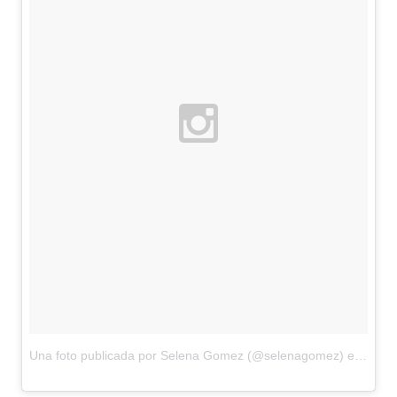
Una foto publicada por Selena Gomez (@selenagomez)
el
11 de 