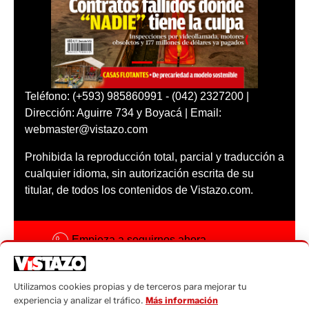
Teléfono: (+593) 985860991 - (042) 2327200 |
Dirección: Aguirre 734 y Boyacá | Email:
webmaster@vistazo.com
Prohibida la reproducción total, parcial y traducción a
cualquier idioma, sin autorización escrita de su
titular, de todos los contenidos de Vistazo.com.
Empieza a seguirnos ahora
Activar notificaciones
Utilizamos cookies propias y de terceros para mejorar tu
Código ética
experiencia y analizar el tráfico.
Más información