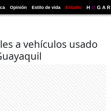
H
O
G
A
R
ica
Opinión
Estilo de vida
Estadio
oles a vehículos usado
Guayaquil