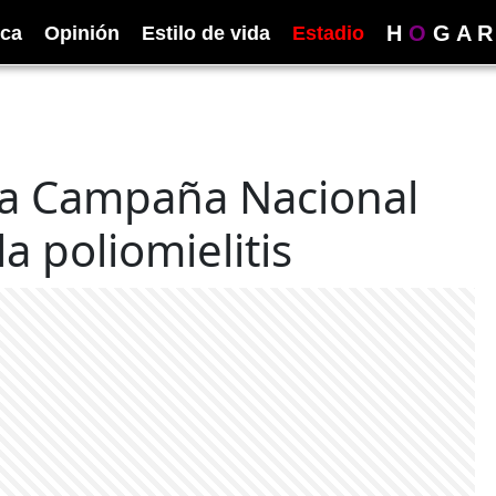
H
O
G
A
R
ica
Opinión
Estilo de vida
Estadio
 la Campaña Nacional
a poliomielitis