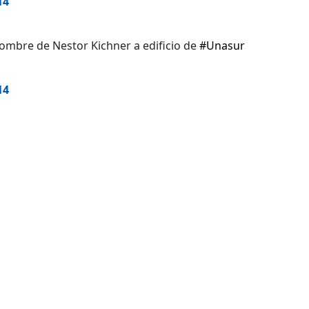
14
ombre de Nestor Kichner a edificio de
#Unasur
14