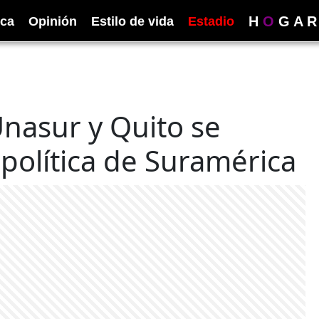
H
O
G
A
R
ica
Opinión
Estilo de vida
Estadio
nasur y Quito se
 política de Suramérica