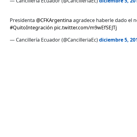
— Cancillería Ecuador (@CancilleriaEc)
diciembre 5, 20
Presidenta
@CFKArgentina
agradece haberle dado el n
#QuitoIntegración
pic.twitter.com/m9wEfSEJTj
— Cancillería Ecuador (@CancilleriaEc)
diciembre 5, 20