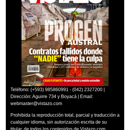
Teléfono: (+593) 985860991 - (042) 2327200 |
Dirección: Aguirre 734 y Boyacá | Email:
webmaster@vistazo.com
Prohibida la reproducción total, parcial y traducción a
cualquier idioma, sin autorización escrita de su
titular, de todos los contenidos de Vistazo.com.