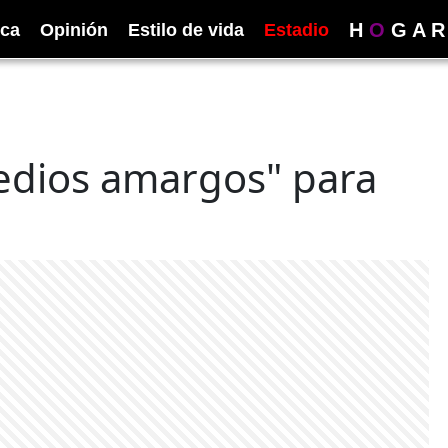
H
O
G
A
R
ica
Opinión
Estilo de vida
Estadio
edios amargos" para