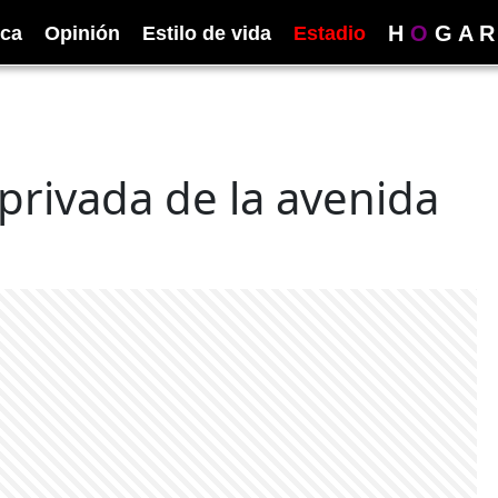
H
O
G
A
R
ica
Opinión
Estilo de vida
Estadio
privada de la avenida