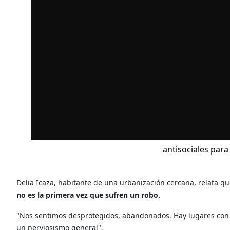
antisociales para 
Delia Icaza, habitante de una urbanización cercana, relata qu
no es la primera vez que sufren un robo.
"Nos sentimos desprotegidos, abandonados. Hay lugares con ma
un nerviosismo general".