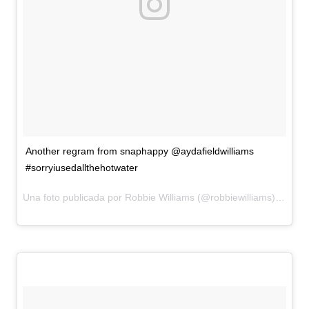
Another regram from snaphappy @aydafieldwilliams
#sorryiusedallthehotwater
Una foto publicada por Robbie Williams (@robbiewilliams) el
16 d