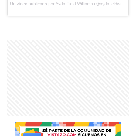
Un vídeo publicado por Ayda Field Williams (@aydafieldwilliams) el