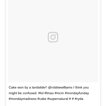
Cake won by a landslide!! @robbiewilliams I think you
might be confused. #lol #lmao #mcm #mondayfunday
#mondaymadness #cake #supernatural # # #ryda