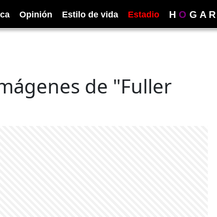
H
O
G
A
R
ica
Opinión
Estilo de vida
Estadio
imágenes de "Fuller